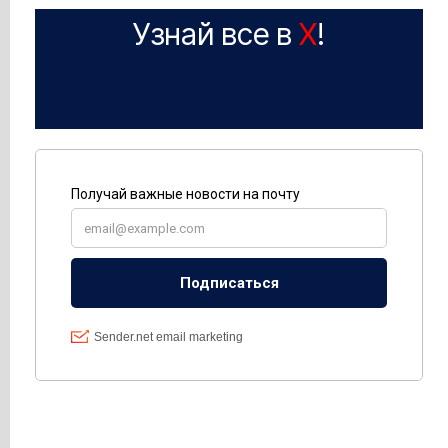
Узнай все в
X
!