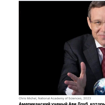
Chris Michel, National Academy of Sciences, 2023
Американский ученый Ави Лоуб, которы