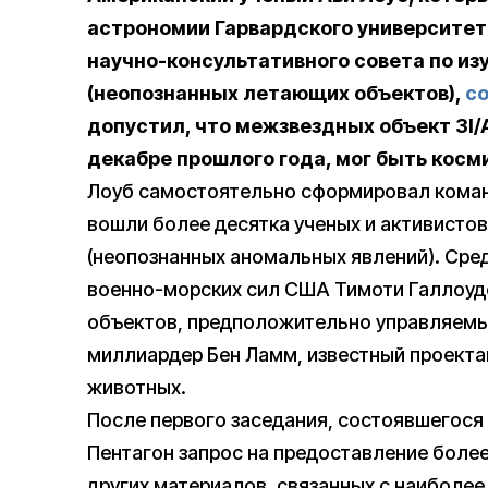
астрономии Гарвардского университет
научно-консультативного совета по и
(неопознанных летающих объектов),
с
допустил, что межзвездных объект 3I/
декабре прошлого года, мог быть
косм
Лоуб самостоятельно сформировал команд
вошли более десятка ученых и активисто
(неопознанных аномальных явлений). Сре
военно-морских сил США Тимоти Галлоуде
объектов, предположительно управляемы
миллиардер Бен Ламм, известный проект
животных.
После первого заседания, состоявшегося 
Пентагон запрос на предоставление более
других материалов, связанных с наиболе