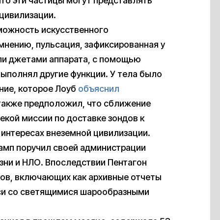
то эти частицы могут представлять
цивилизации.
можность искусственного
мнению, пульсация, зафиксированная у
ли джетами аппарата, с помощью
выполнял другие функции. У тела было
ние, которое Лоуб
объяснил
также предположил, что сближение
екой миссии по доставке зондов к
 интересах внеземной цивилизации.
амп поручил своей администрации
зни и НЛО. Впоследствии Пентагон
ов, включающих как архивные отчеты
иси со светящимися шарообразными