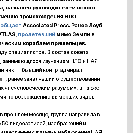
а, назначен руководителем нового
зучению происхождения НЛО
ообщает
Associated Press. Ранее Лоуб
ATLAS,
пролетевший
мимо Земли в
ическим кораблем пришельцев.
у специалистов. В состав совета
в, занимающихся изучением НЛО и НАЯ
ди них — бывший контр-адмирал
т, ранее заявлявший о существовании
х «нечеловеческим разумом», а также
ами по возрождению вымерших видов
в прошлом месяце, группа направила в
 50 видеозаписей, изображений и
е известными случаями наблюдения НАЯ.