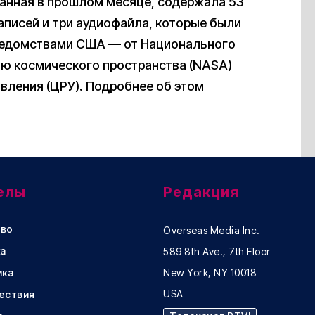
анная в прошлом месяце, содержала 53
аписей и три аудиофайла, которые были
ведомствами США — от Национального
ию космического пространства (NASA)
вления (ЦРУ). Подробнее об этом
елы
Редакция
во
Overseas Media Inc.
а
589 8th Ave., 7th Floor
ика
New York, NY 10018
USA
ествия