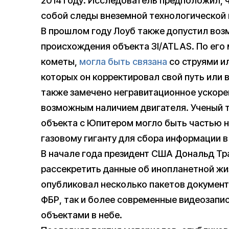
2014 году. Исследователь предположил, ч
собой следы внеземной технологической 
В прошлом году Лоуб также допустил воз
происхождения объекта 3I/ATLAS. По его 
кометы,
могла быть связана
со струями и
которых он корректировал свой путь или 
также замечено негравитационное ускоре
возможным наличием двигателя. Ученый 
объекта с Юпитером могло быть частью н
газовому гиганту для сбора информации в
В начале года президент США Дональд Тр
рассекретить данные об инопланетной жи
опубликовал несколько пакетов документ
ФБР, так и более современные видеозап
объектами в небе.