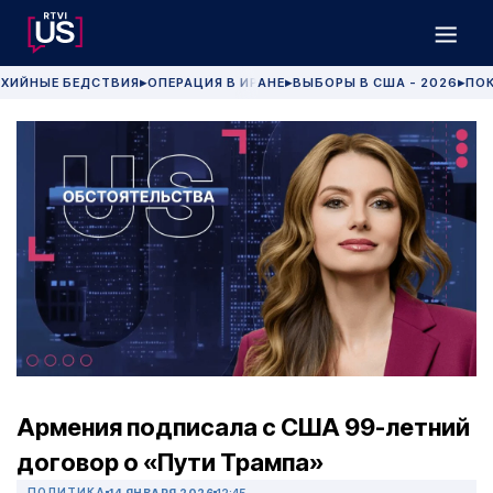
ХИЙНЫЕ БЕДСТВИЯ
ОПЕРАЦИЯ В ИРАНЕ
ВЫБОРЫ В США - 2026
ПОК
▶
▶
▶
Армения подписала с США 99-летний
договор о «Пути Трампа»
ПОЛИТИКА
14 ЯНВАРЯ 2026
12:45