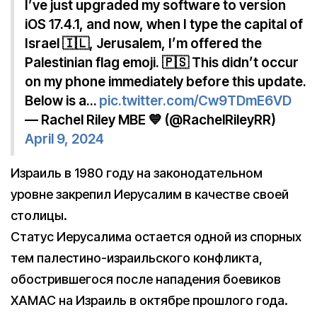
I’ve just upgraded my software to version
iOS 17.4.1, and now, when I type the capital of
Israel 🇮🇱, Jerusalem, I’m offered the
Palestinian flag emoji. 🇵🇸 This didn’t occur
on my phone immediately before this update.
Below is a…
pic.twitter.com/Cw9TDmE6VD
— Rachel Riley MBE 💙 (@RachelRileyRR)
April 9, 2024
Израиль в 1980 году на законодательном
уровне закрепил Иерусалим в качестве своей
столицы.
Статус Иерусалима остается одной из спорных
тем палестино-израильского конфликта,
обострившегося после нападения боевиков
ХАМАС на Израиль в октябре прошлого года.