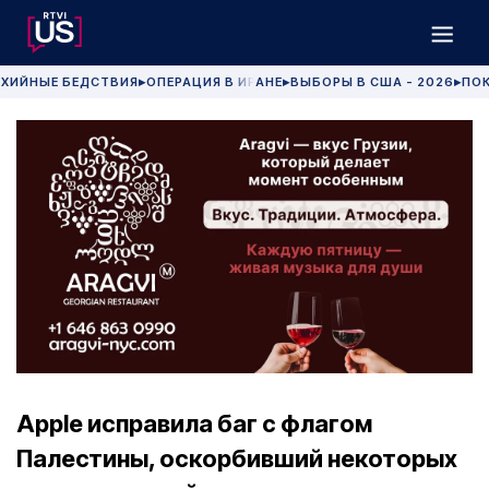
ХИЙНЫЕ БЕДСТВИЯ
ОПЕРАЦИЯ В ИРАНЕ
ВЫБОРЫ В США - 2026
ПОК
▶
▶
▶
Apple исправила баг с флагом
Палестины, оскорбивший некоторых