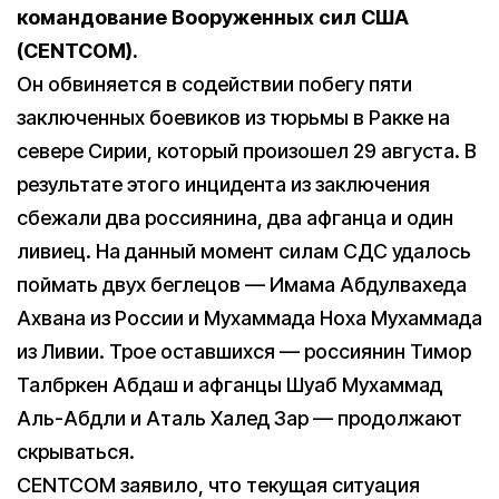
командование Вооруженных сил США
(CENTCOM).
Он обвиняется в содействии побегу пяти
заключенных боевиков из тюрьмы в Ракке на
севере Сирии, который произошел 29 августа. В
результате этого инцидента из заключения
сбежали два россиянина, два афганца и один
ливиец. На данный момент силам СДС удалось
поймать двух беглецов — Имама Абдулвахеда
Ахвана из России и Мухаммада Ноха Мухаммада
из Ливии. Трое оставшихся — россиянин Тимор
Талбркен Абдаш и афганцы Шуаб Мухаммад
Аль-Абдли и Аталь Халед Зар — продолжают
скрываться.
CENTCOM заявило, что текущая ситуация