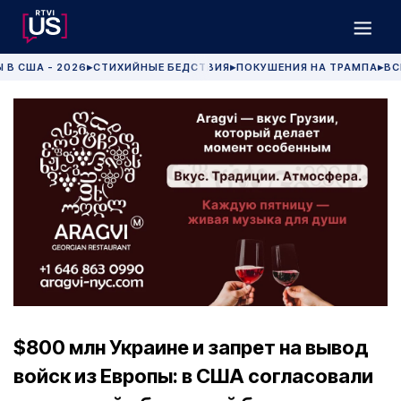
 В США - 2026
СТИХИЙНЫЕ БЕДСТВИЯ
ПОКУШЕНИЯ НА ТРАМПА
ВС
▶
▶
▶
$800 млн Украине и запрет на вывод
войск из Европы: в США согласовали