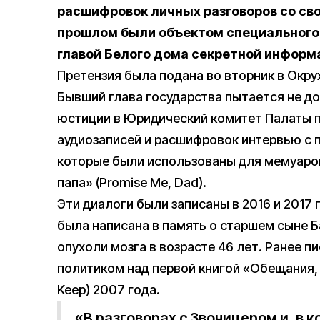
расшифровок личных разговоров со сво
прошлом были объектом специального 
главой Белого дома секретной информ
Претензия была подана во вторник в Окру
Бывший глава государства пытается не д
юстиции в Юридический комитет Палаты п
аудиозаписей и расшифровок интервью с
которые были использованы для мемуаров
папа» (Promise Me, Dad).
Эти диалоги были записаны в 2016 и 2017 г
была написана в память о старшем сыне Б
опухоли мозга в возрасте 46 лет. Ранее п
политиком над первой книгой «Обещания, 
Keep) 2007 года.
«В разговорах с Звоницером и, в 