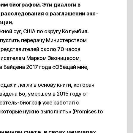
им биографом. Эти диалоги в
расследования о разглашении экс-
ации.
жной суд США по округу Колумбия.
опустить передачу Министерством
редставителей около 70 часов
 писателем Марком Звоницером,
 Байдена 2017 года «Обещай мне,
одах и легли в основу книги, которая
айдена Бо, умершем в 2015 году от
исатель-биограф уже работал с
которые нужно выполнять» (Promises to
конечном счете, в своих мемуарах