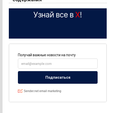
Узнай все в
X
!