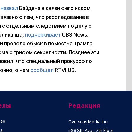
п
назвал
Байдена в связи с его иском
вязано с тем, что расследование в
 с отдельным следствием по делу о
бликанца,
подчеркивает
CBS News.
ии провело обыск в поместье Трампа
ма с грифом секретности. Позднее эти
новил, что специальный прокурор по
онно, о чем
сообщал
RTVI.US.
елы
Редакция
во
Overseas Media Inc.
а
589 8th Ave., 7th Floor