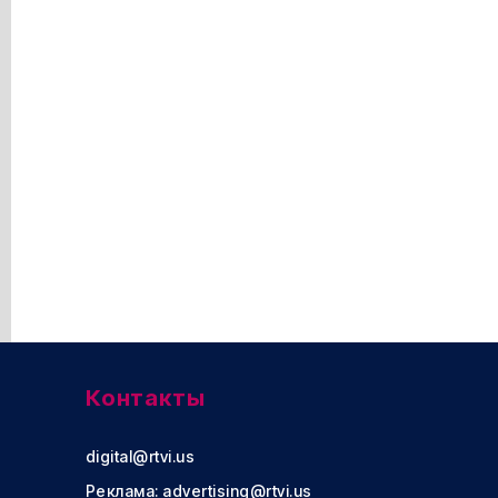
Контакты
digital@rtvi.us
Реклама:
advertising@rtvi.us