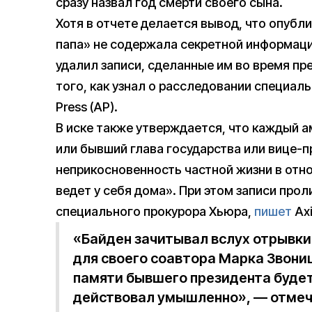
сразу назвал год смерти своего сына.
Хотя в отчете делается вывод, что опубл
папа» не содержала секретной информации
удалил записи, сделанные им во время пр
того, как узнал о расследовании специал
Press (AP).
В иске также утверждается, что каждый 
или бывший глава государства или вице-п
неприкосновенность частной жизни в отн
ведет у себя дома». При этом записи про
специального прокурора Хьюра,
пишет
Axi
«Байден зачитывал вслух отрывки
для своего соавтора Марка Звониц
памяти бывшего президента будет
действовал умышленно», — отмеч