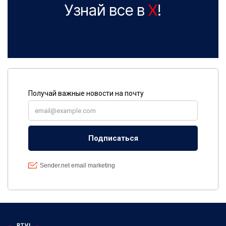
Узнай все в
X
!