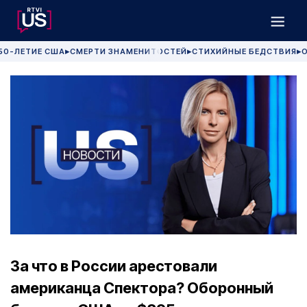
50-ЛЕТИЕ США
СМЕРТИ ЗНАМЕНИТОСТЕЙ
СТИХИЙНЫЕ БЕДСТВИЯ
О
▶
▶
▶
За что в России арестовали
американца Спектора? Оборонный