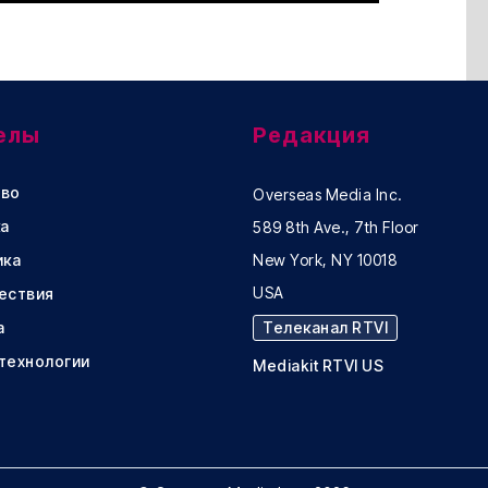
елы
Редакция
во
Overseas Media Inc.
а
589 8th Ave., 7th Floor
ика
New York, NY 10018
USA
ествия
а
Телеканал RTVI
 технологии
Mediakit RTVI US