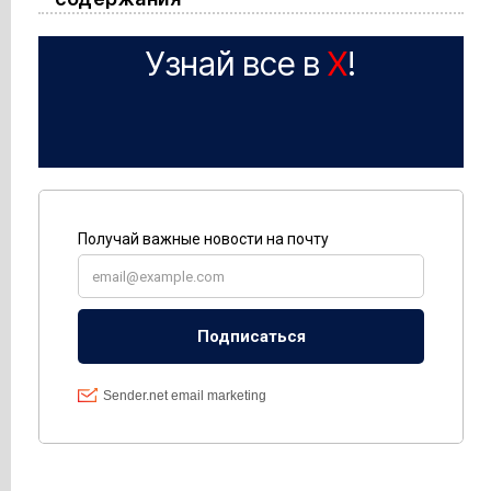
Узнай все в
X
!