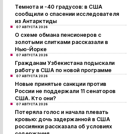
Темнота и -40 градусов: в США
сообщили о спасении исследователя
из Антарктиды
07 АВГУСТА 2026
О схеме обмана пенсионеров с
золотыми слитками рассказали в
Нью-Йорке
07 АВГУСТА 2026
Гражданам Узбекистана подыскали
работу в США по новой программе
07 АВГУСТА 2026
Новые принятые санкции против
России не поддержали 11 сенаторов
США. Кто они?
07 АВГУСТА 2026
Потеряла голос и начала плевать
кровью: дочь задержанной в США
россиянки рассказала об условиях
содержания