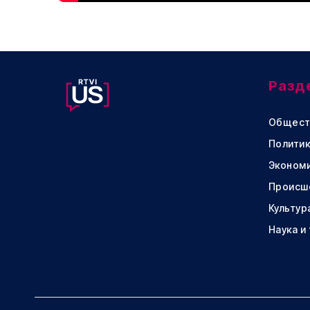
Разд
Общест
Политик
Эконом
Происш
Культур
Наука и