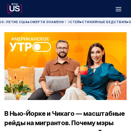
50-ЛЕТИЕ США
СМЕРТИ ЗНАМЕНИТОСТЕЙ
СТИХИЙНЫЕ БЕДСТВИЯ
О
▶
▶
▶
В Нью-Йорке и Чикаго — масштабные
рейды на мигрантов. Почему мэры