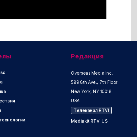
елы
Редакция
во
Overseas Media Inc.
а
589 8th Ave., 7th Floor
ика
New York, NY 10018
USA
ествия
а
Телеканал RTVI
 технологии
Mediakit RTVI US