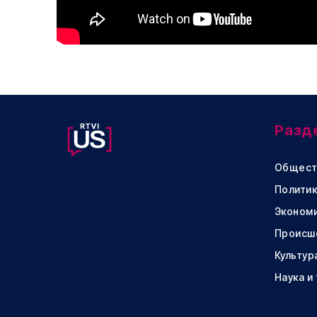
Разд
Общест
Политик
Эконом
Происш
Культур
Наука и