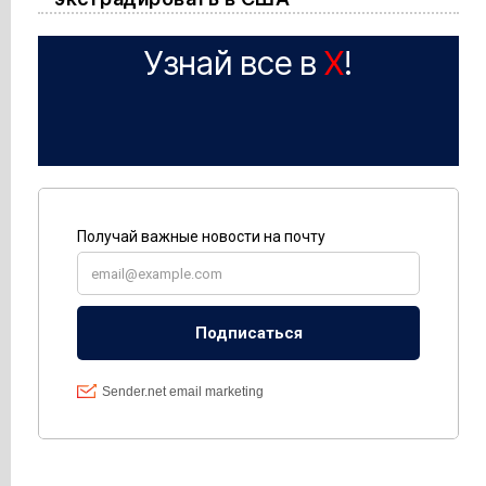
Узнай все в
X
!