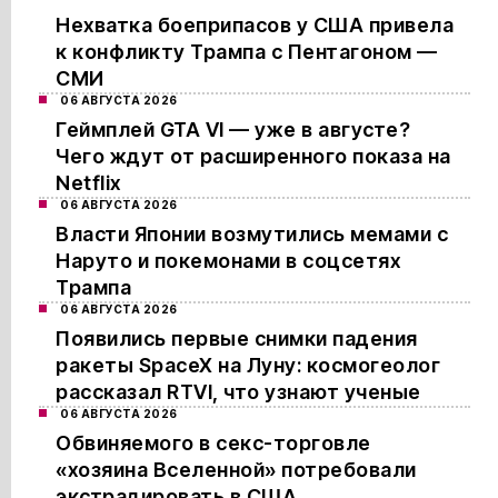
Нехватка боеприпасов у США привела
к конфликту Трампа с Пентагоном —
СМИ
06 АВГУСТА 2026
Геймплей GTA VI — уже в августе?
Чего ждут от расширенного показа на
Netflix
06 АВГУСТА 2026
Власти Японии возмутились мемами с
Наруто и покемонами в соцсетях
Трампа
06 АВГУСТА 2026
Появились первые снимки падения
ракеты SpaceX на Луну: космогеолог
рассказал RTVI, что узнают ученые
06 АВГУСТА 2026
Обвиняемого в секс-торговле
«хозяина Вселенной» потребовали
экстрадировать в США