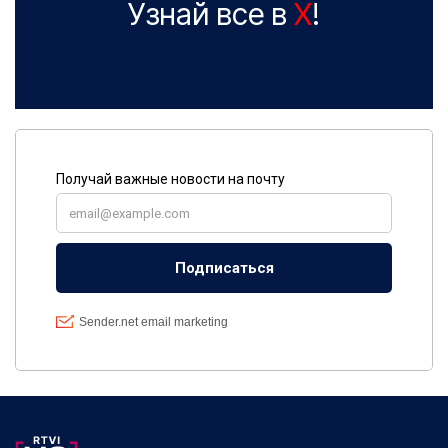
Узнай все в
X
!