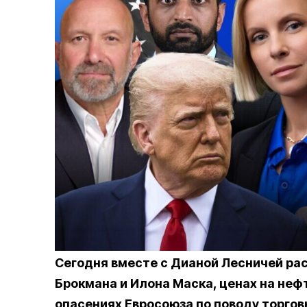
Сегодня вместе с Дианой Лесничей ра
Брокмана и Илона Маска, ценах на неф
опасениях Евросоюза по поводу торгов