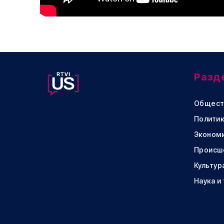
Разд
Общест
Политик
Эконом
Происш
Культур
Наука и