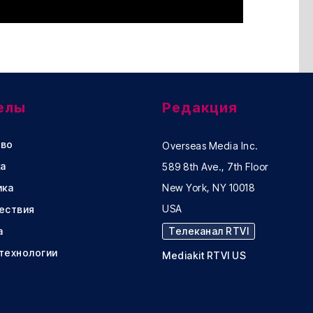
елы
Редакция
во
Overseas Media Inc.
а
589 8th Ave., 7th Floor
ика
New York, NY 10018
USA
ествия
а
Телеканал RTVI
 технологии
Mediakit RTVI US