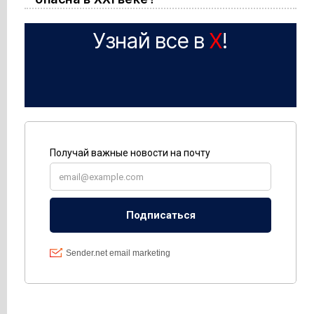
Узнай все в
X
!