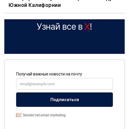
Южной Калифорнии
Узнай все в
X
!