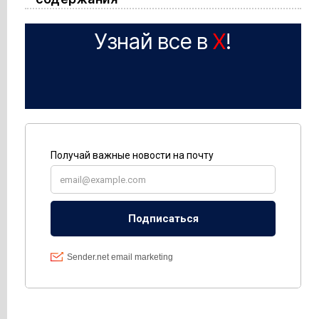
Узнай все в
X
!