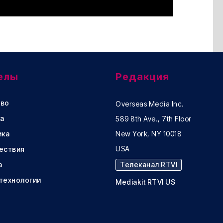
елы
Редакция
во
Overseas Media Inc.
а
589 8th Ave., 7th Floor
ика
New York, NY 10018
USA
ествия
а
Телеканал RTVI
 технологии
Mediakit RTVI US