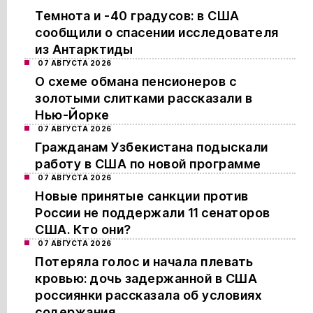
Темнота и -40 градусов: в США
сообщили о спасении исследователя
из Антарктиды
07 АВГУСТА 2026
О схеме обмана пенсионеров с
золотыми слитками рассказали в
Нью-Йорке
07 АВГУСТА 2026
Гражданам Узбекистана подыскали
работу в США по новой программе
07 АВГУСТА 2026
Новые принятые санкции против
России не поддержали 11 сенаторов
США. Кто они?
07 АВГУСТА 2026
Потеряла голос и начала плевать
кровью: дочь задержанной в США
россиянки рассказала об условиях
содержания