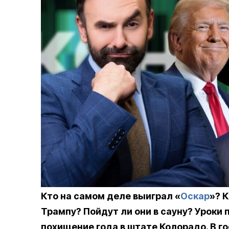
Кто на самом деле выиграл «
Оскар
»? 
Трампу? Пойдут ли они в сауну? Уроки
похищение года в штате Колорадо. В г