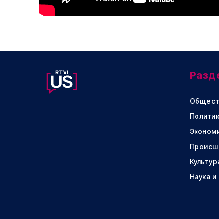
Разд
Общест
Политик
Эконом
Происш
Культур
Наука и