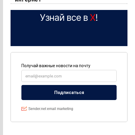
Узнай все в
X
!