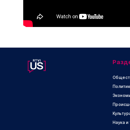
Разд
Общест
Политик
Эконом
Происш
Культур
Наука и