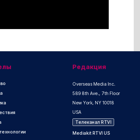
елы
Редакция
во
Overseas Media Inc.
а
589 8th Ave., 7th Floor
ика
New York, NY 10018
USA
ествия
а
Телеканал RTVI
 технологии
Mediakit RTVI US