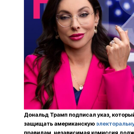
Дональд Трамп подписал указ, которы
защищать американскую
электоральн
правилам, независимая комиссия дол