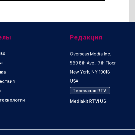
елы
Редакция
во
Overseas Media Inc.
а
589 8th Ave., 7th Floor
ика
New York, NY 10018
USA
ествия
а
Телеканал RTVI
 технологии
Mediakit RTVI US