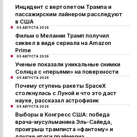
Инцидент с вертолетом Трампа и
пассажирским лайнером расследуют
в США
05 АВГУСТА 2026
Фильм о Мелании Трамп получил
сиквел в виде сериала на Amazon
Prime
05 АВГУСТА 2026
Ученые показали уникальные снимки
Солнца с «перьями» на поверхности
05 АВГУСТА 2026
Почему ступень ракеты SpaceX
столкнулась с Луной и что это даст
науке, рассказал астрофизик
05 АВГУСТА 2026
Выборы в Конгресс США: победа
врача-мусульманина Эль-Сайеда,
проигрыш трамписта «фантому» и
другие итоги праймериз