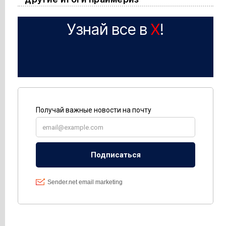
Узнай все в
X
!