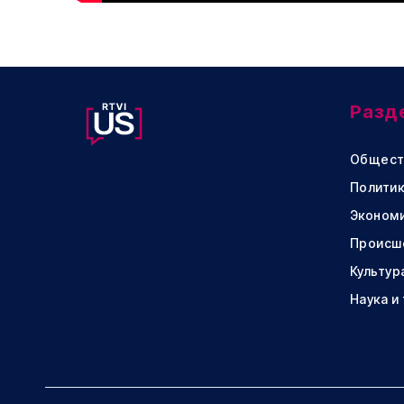
Разд
Общест
Политик
Эконом
Происш
Культур
Наука и