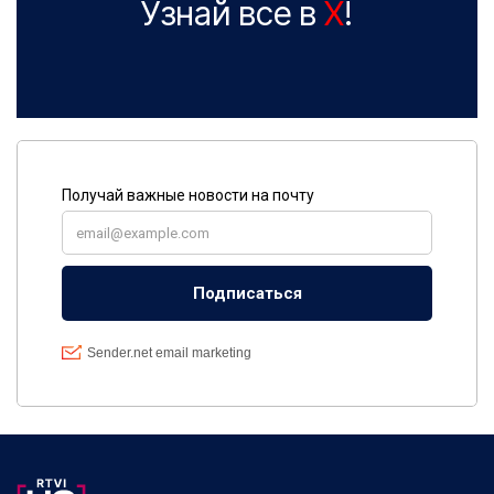
Узнай все в
X
!