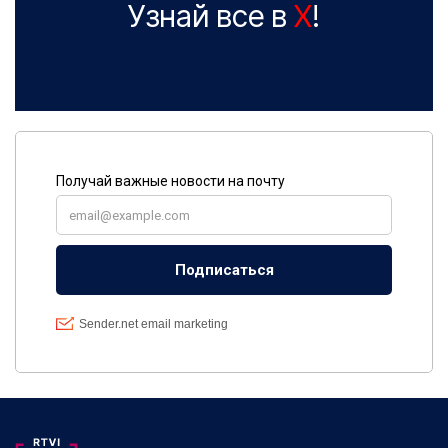
Узнай все в
X
!