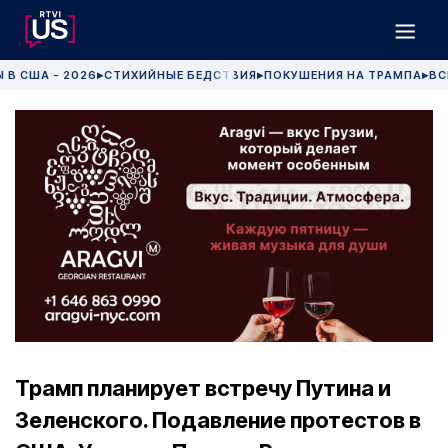
 В США - 2026
СТИХИЙНЫЕ БЕДСТВИЯ
ПОКУШЕНИЯ НА ТРАМПА
ВС
▶
▶
▶
Трамп планирует встречу Путина и
Зеленского. Подавление протестов в