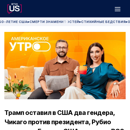
50-ЛЕТИЕ США
СМЕРТИ ЗНАМЕНИТОСТЕЙ
СТИХИЙНЫЕ БЕДСТВИЯ
О
▶
▶
▶
Трамп оставил в США два гендера,
Чикаго против президента, Рубио