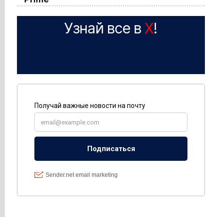
Узнай все в
X
!