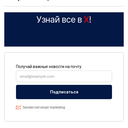
Узнай все в
X
!