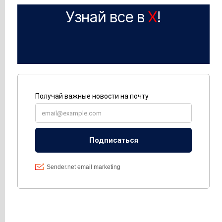
Узнай все в
X
!