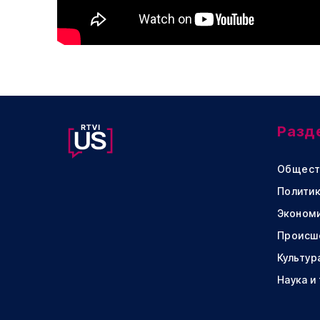
Разд
Общест
Политик
Эконом
Происш
Культур
Наука и