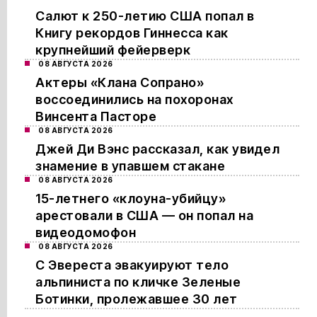
Салют к 250-летию США попал в
Книгу рекордов Гиннесса как
крупнейший фейерверк
08 АВГУСТА 2026
Актеры «Клана Сопрано»
воссоединились на похоронах
Винсента Пасторе
08 АВГУСТА 2026
Джей Ди Вэнс рассказал, как увидел
знамение в упавшем стакане
08 АВГУСТА 2026
15-летнего «клоуна-убийцу»
арестовали в США — он попал на
видеодомофон
08 АВГУСТА 2026
С Эвереста эвакуируют тело
альпиниста по кличке Зеленые
Ботинки, пролежавшее 30 лет