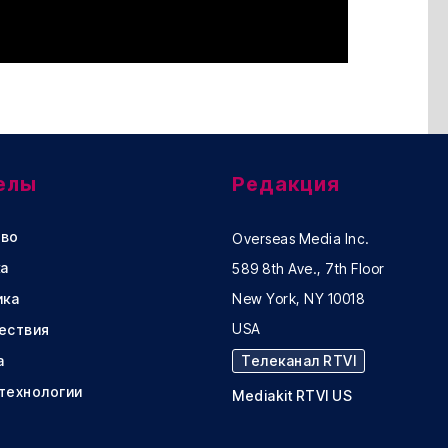
елы
Редакция
во
Overseas Media Inc.
а
589 8th Ave., 7th Floor
ика
New York, NY 10018
USA
ествия
а
Телеканал RTVI
 технологии
Mediakit RTVI US