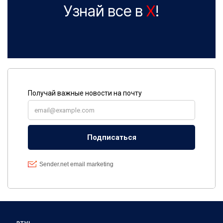
Узнай все в
X
!