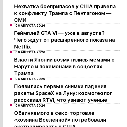
Нехватка боеприпасов у США привела
к конфликту Трампа с Пентагоном —
СМИ
06 АВГУСТА 2026
Геймплей GTA VI — уже в августе?
Чего ждут от расширенного показа на
Netflix
06 АВГУСТА 2026
Власти Японии возмутились мемами с
Наруто и покемонами в соцсетях
Трампа
06 АВГУСТА 2026
Появились первые снимки падения
ракеты SpaceX на Луну: космогеолог
рассказал RTVI, что узнают ученые
06 АВГУСТА 2026
Обвиняемого в секс-торговле
«хозяина Вселенной» потребовали
экстрадировать в США