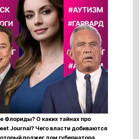
те Флориды? О каких тайнах про
eet Journal? Чего власти добиваются
который поджег дом губернатора