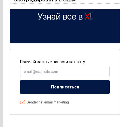
Узнай все в
X
!