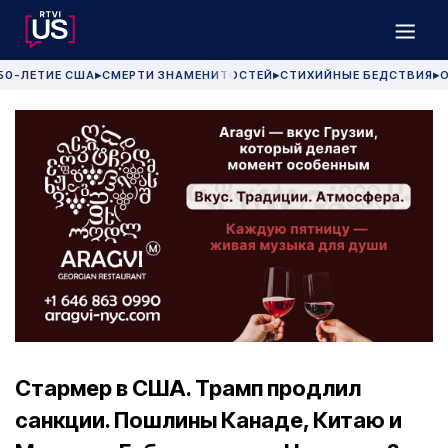
50-ЛЕТИЕ США
СМЕРТИ ЗНАМЕНИТОСТЕЙ
СТИХИЙНЫЕ БЕДСТВИЯ
О
▶
▶
▶
Стармер в США. Трамп продлил
санкции. Пошлины Канаде, Китаю и