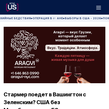
ХИЙНЫЕ БЕДСТВИЯ
ОПЕРАЦИЯ В ИРАНЕ
ВЫБОРЫ В США - 2026
ПОК
▶
▶
▶
Стармер поедет в Вашингтон с
Зеленским? США без