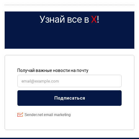
Узнай все в
X
!