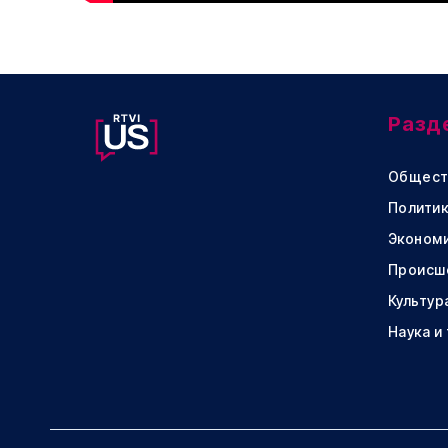
Разд
Общест
Политик
Эконом
Происш
Культур
Наука и