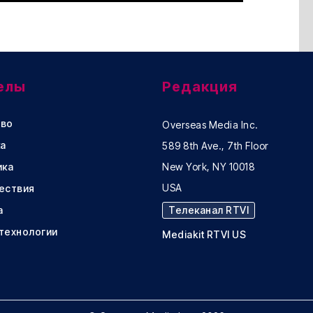
елы
Редакция
во
Overseas Media Inc.
а
589 8th Ave., 7th Floor
ика
New York, NY 10018
USA
ествия
а
Телеканал RTVI
 технологии
Mediakit RTVI US