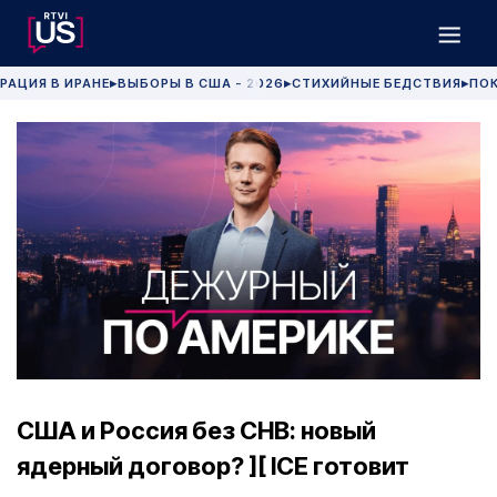
РАЦИЯ В ИРАНЕ
ВЫБОРЫ В США - 2026
СТИХИЙНЫЕ БЕДСТВИЯ
ПОК
▶
▶
▶
США и Россия без СНВ: новый
ядерный договор? ][ ICE готовит