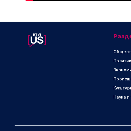
Разд
Общест
Политик
Эконом
Происш
Культур
Наука и