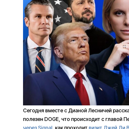
Сегодня вместе с Дианой Лесничей расск
полезен DOGE, что происходит с главой П
через Signal
, как проходит
визит Джей Ди 