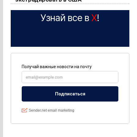
Узнай все в
X
!