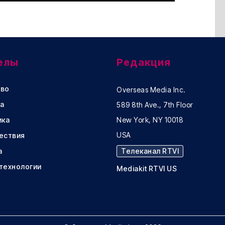
елы
Редакция
во
Overseas Media Inc.
а
589 8th Ave., 7th Floor
ика
New York, NY 10018
USA
ествия
а
Телеканал RTVI
 технологии
Mediakit RTVI US