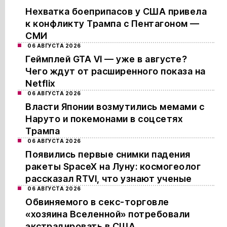
Нехватка боеприпасов у США привела
к конфликту Трампа с Пентагоном —
СМИ
06 АВГУСТА 2026
Геймплей GTA VI — уже в августе?
Чего ждут от расширенного показа на
Netflix
06 АВГУСТА 2026
Власти Японии возмутились мемами с
Наруто и покемонами в соцсетях
Трампа
06 АВГУСТА 2026
Появились первые снимки падения
ракеты SpaceX на Луну: космогеолог
рассказал RTVI, что узнают ученые
06 АВГУСТА 2026
Обвиняемого в секс-торговле
«хозяина Вселенной» потребовали
экстрадировать в США