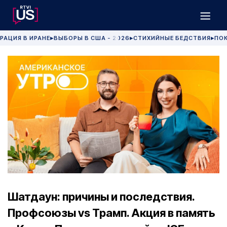
РАЦИЯ В ИРАНЕ
ВЫБОРЫ В США - 2026
СТИХИЙНЫЕ БЕДСТВИЯ
ПОК
▶
▶
▶
Шатдаун: причины и последствия.
Профсоюзы vs Трамп. Акция в память