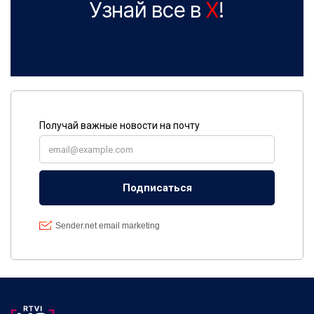
Узнай все в
X
!