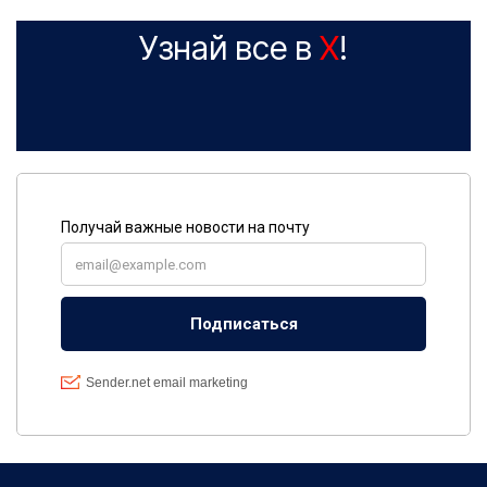
Узнай все в
X
!