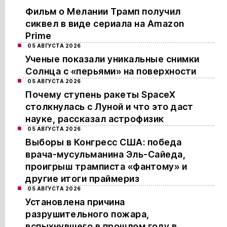
Фильм о Мелании Трамп получил
сиквел в виде сериала на Amazon
Prime
05 АВГУСТА 2026
Ученые показали уникальные снимки
Солнца с «перьями» на поверхности
05 АВГУСТА 2026
Почему ступень ракеты SpaceX
столкнулась с Луной и что это даст
науке, рассказал астрофизик
05 АВГУСТА 2026
Выборы в Конгресс США: победа
врача-мусульманина Эль-Сайеда,
проигрыш трамписта «фантому» и
другие итоги праймериз
05 АВГУСТА 2026
Установлена причина
разрушительного пожара,
вспыхнувшего в прошлом году в