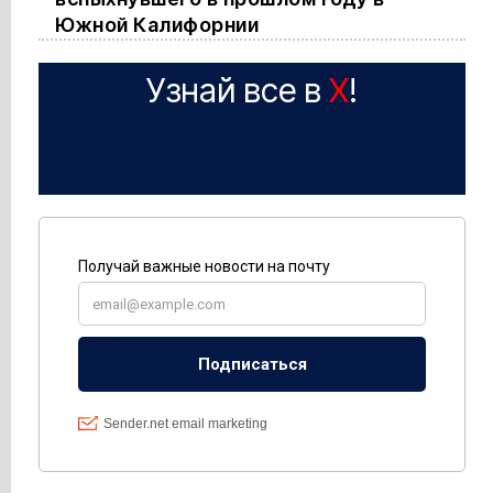
Южной Калифорнии
Узнай все в
X
!