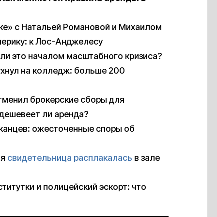
ке» с Натальей Романовой и Михаилом
ерику: к Лос-Анджелесу
 ли это началом масштабного кризиса?
ухнул на колледж: больше 200
тменил брокерские сборы для
одешевеет ли аренда?
канцев: ожесточенные споры об
ая
свидетельница расплакалась
в зале
титутки и полицейский эскорт: что