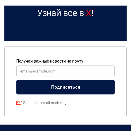
Узнай все в
X
!