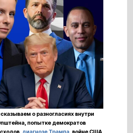
ссказываем о разногласиях внутри
 Эпштейна, попытке демократов
асходов,
диагнозе Трампа
, войне США