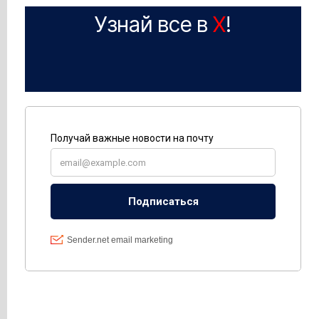
Узнай все в
X
!