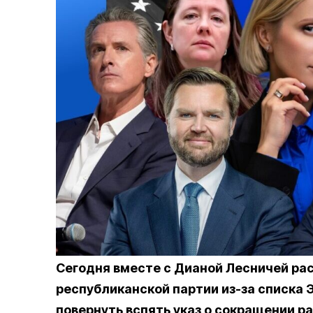
Сегодня вместе с Дианой Лесничей ра
республиканской партии из-за списка
повернуть вспять указ о сокращении р