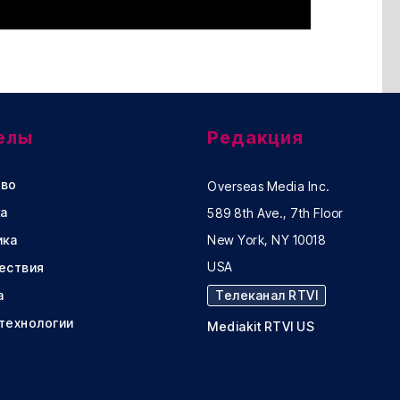
елы
Редакция
во
Overseas Media Inc.
а
589 8th Ave., 7th Floor
ика
New York, NY 10018
USA
ествия
а
Телеканал RTVI
 технологии
Mediakit RTVI US