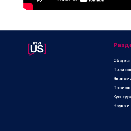
Разд
Общест
Политик
Эконом
Происш
Культур
Наука и