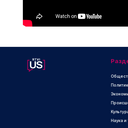
Разд
Общест
Политик
Эконом
Происш
Культур
Наука и