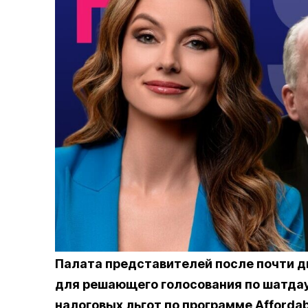
Палата представителей после почти д
для решающего голосования по шатдау
налоговых льгот по программе Affordab