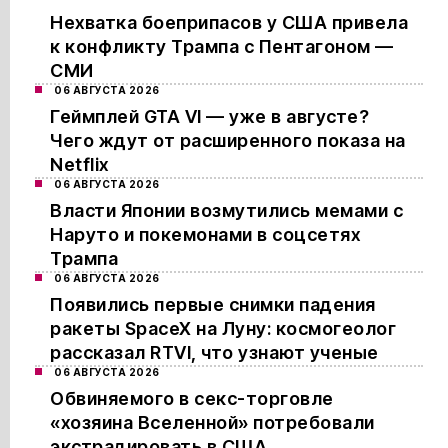
Нехватка боеприпасов у США привела
к конфликту Трампа с Пентагоном —
СМИ
06 АВГУСТА 2026
Геймплей GTA VI — уже в августе?
Чего ждут от расширенного показа на
Netflix
06 АВГУСТА 2026
Власти Японии возмутились мемами с
Наруто и покемонами в соцсетях
Трампа
06 АВГУСТА 2026
Появились первые снимки падения
ракеты SpaceX на Луну: космогеолог
рассказал RTVI, что узнают ученые
06 АВГУСТА 2026
Обвиняемого в секс-торговле
«хозяина Вселенной» потребовали
экстрадировать в США