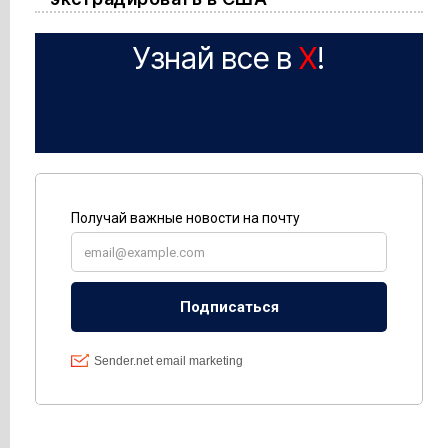
Узнай все в
X
!