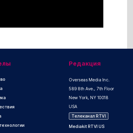
елы
Редакция
во
Overseas Media Inc.
а
589 8th Ave., 7th Floor
ика
New York, NY 10018
USA
ествия
а
Телеканал RTVI
 технологии
Mediakit RTVI US