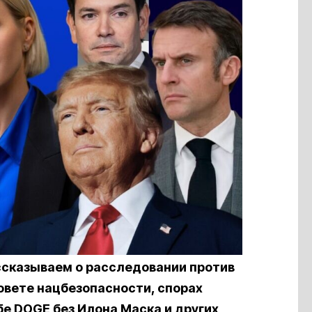
ссказываем о расследовании против
овете нацбезопасности, спорах
е DOGE без Илона Маска и других