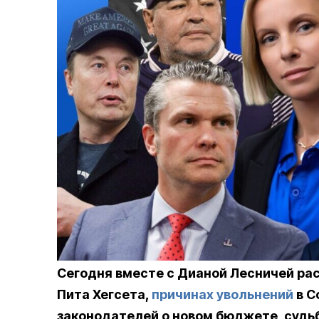
Сегодня вместе с Дианой Лесничей ра
Пита Хегсета,
причинах увольнений
в С
законодателей о новом бюджете, судьб