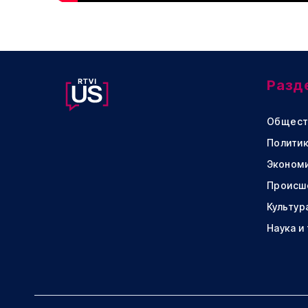
Разд
Общест
Политик
Эконом
Происш
Культур
Наука и