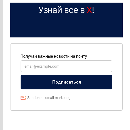
Узнай все в
X
!