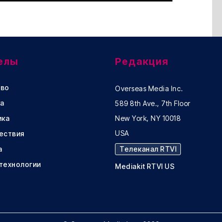
елы
Редакция
во
Overseas Media Inc.
а
589 8th Ave., 7th Floor
ика
New York, NY 10018
USA
ествия
а
Телеканал RTVI
 технологии
Mediakit RTVI US