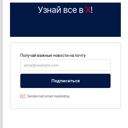
Узнай все в
X
!