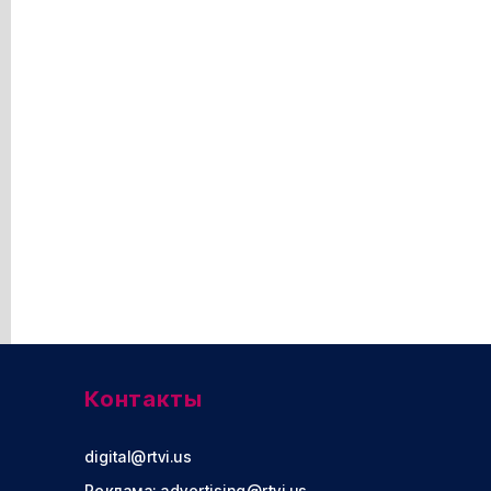
Контакты
digital@rtvi.us
Реклама:
advertising@rtvi.us