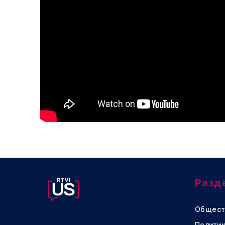
Разд
Общест
Политик