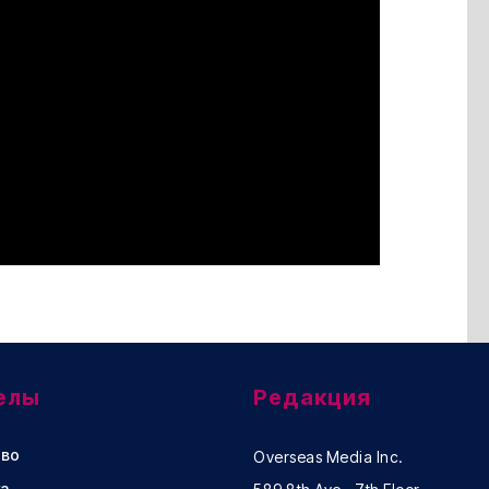
елы
Редакция
во
Overseas Media Inc.
а