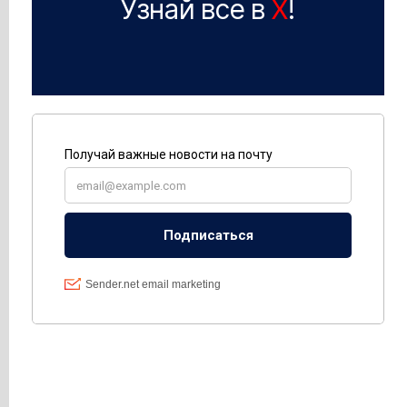
Узнай все в
X
!