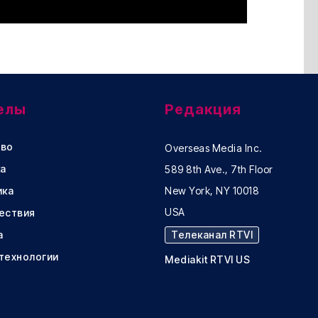
елы
Редакция
во
Overseas Media Inc.
а
589 8th Ave., 7th Floor
ика
New York, NY 10018
USA
ествия
а
Телеканал RTVI
 технологии
Mediakit RTVI US