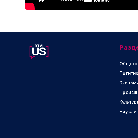
Разд
Общест
Политик
Эконом
Происш
Культур
Наука и