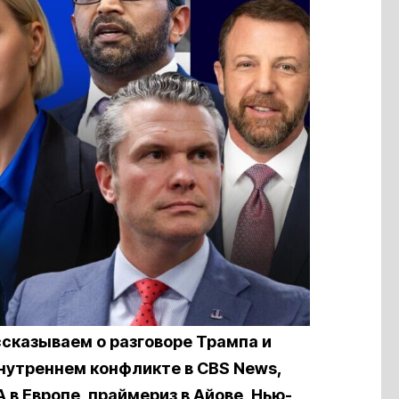
сказываем о разговоре Трампа и
внутреннем конфликте в CBS News,
в Европе, праймериз в Айове, Нью-