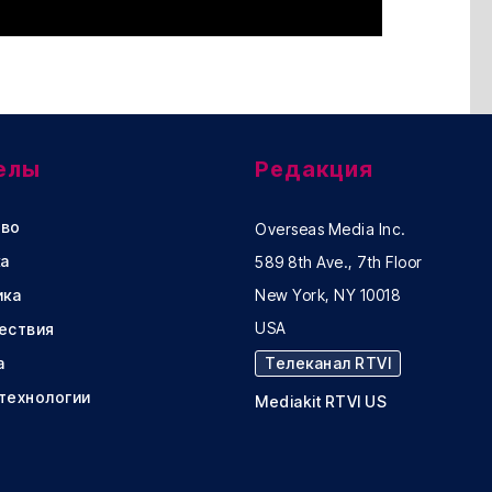
елы
Редакция
во
Overseas Media Inc.
а
589 8th Ave., 7th Floor
ика
New York, NY 10018
USA
ествия
а
Телеканал RTVI
 технологии
Mediakit RTVI US