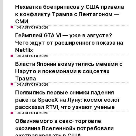
Нехватка боеприпасов у США привела
к конфликту Трампа с Пентагоном —
СМИ
06 АВГУСТА 2026
Геймплей GTA VI — уже в августе?
Чего ждут от расширенного показа на
Netflix
06 АВГУСТА 2026
Власти Японии возмутились мемами с
Наруто и покемонами в соцсетях
Трампа
06 АВГУСТА 2026
Появились первые снимки падения
ракеты SpaceX на Луну: космогеолог
рассказал RTVI, что узнают ученые
06 АВГУСТА 2026
Обвиняемого в секс-торговле
«хозяина Вселенной» потребовали
экстрадировать в США