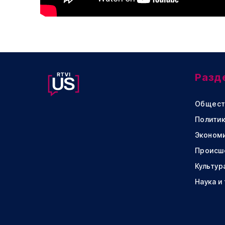
Разд
Общест
Политик
Эконом
Происш
Культур
Наука и