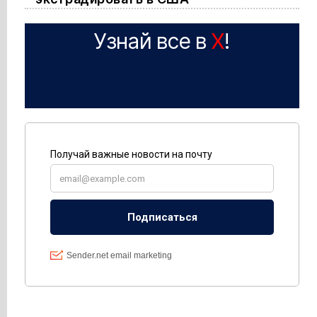
Узнай все в
X
!