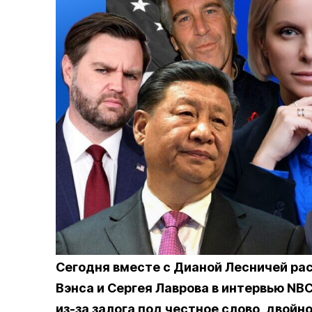
Сегодня вместе с Дианой Лесничей ра
Вэнса и Сергея Лаврова в интервью NB
из-за залога под честное слово, двойн