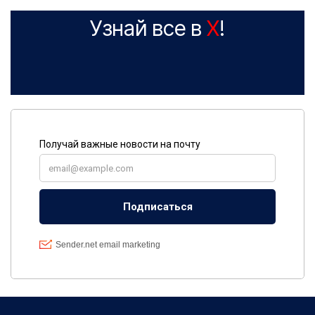
Узнай все в
X
!