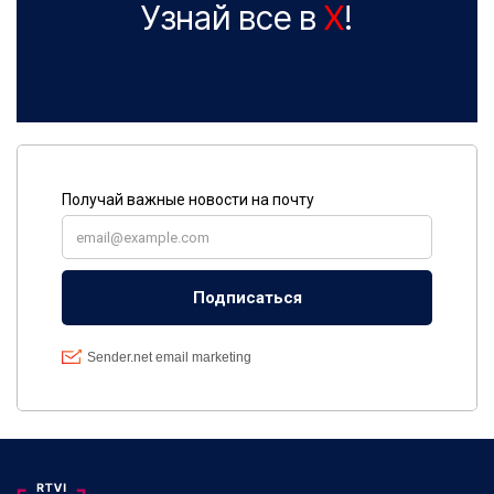
Узнай все в
X
!