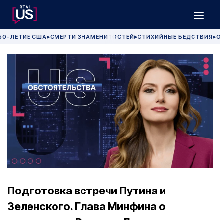
50-ЛЕТИЕ США
СМЕРТИ ЗНАМЕНИТОСТЕЙ
СТИХИЙНЫЕ БЕДСТВИЯ
О
▶
▶
▶
Подготовка встречи Путина и
Зеленского. Глава Минфина о