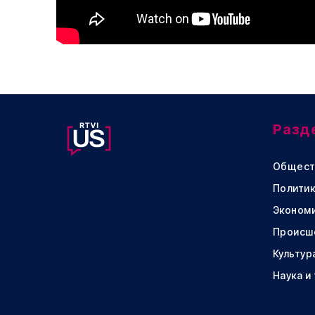
Разд
Общест
Политик
Эконом
Происш
Культур
Наука и