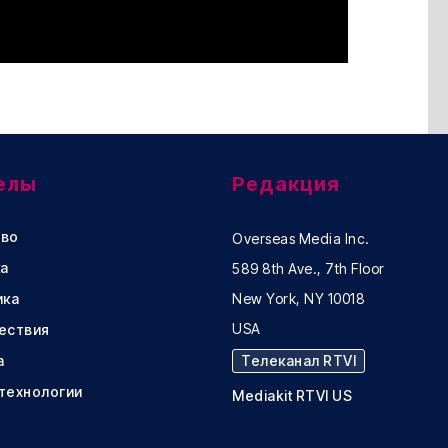
елы
Редакция
во
Overseas Media Inc.
а
589 8th Ave., 7th Floor
ика
New York, NY 10018
USA
ествия
а
Телеканал RTVI
 технологии
Mediakit RTVI US