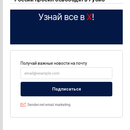
Узнай все в
X
!