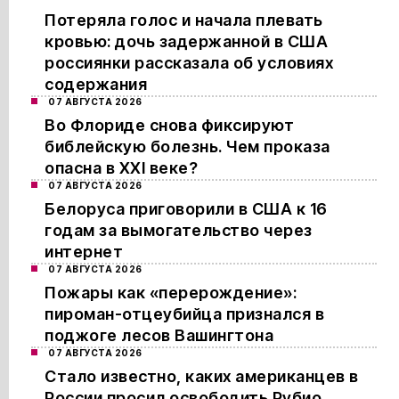
Потеряла голос и начала плевать
кровью: дочь задержанной в США
россиянки рассказала об условиях
содержания
07 АВГУСТА 2026
Во Флориде снова фиксируют
библейскую болезнь. Чем проказа
опасна в XXI веке?
07 АВГУСТА 2026
Белоруса приговорили в США к 16
годам за вымогательство через
интернет
07 АВГУСТА 2026
Пожары как «перерождение»:
пироман-отцеубийца признался в
поджоге лесов Вашингтона
07 АВГУСТА 2026
Стало известно, каких американцев в
России просил освободить Рубио