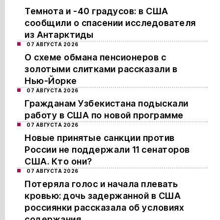
Темнота и -40 градусов: в США
сообщили о спасении исследователя
из Антарктиды
07 АВГУСТА 2026
О схеме обмана пенсионеров с
золотыми слитками рассказали в
Нью-Йорке
07 АВГУСТА 2026
Гражданам Узбекистана подыскали
работу в США по новой программе
07 АВГУСТА 2026
Новые принятые санкции против
России не поддержали 11 сенаторов
США. Кто они?
07 АВГУСТА 2026
Потеряла голос и начала плевать
кровью: дочь задержанной в США
россиянки рассказала об условиях
содержания