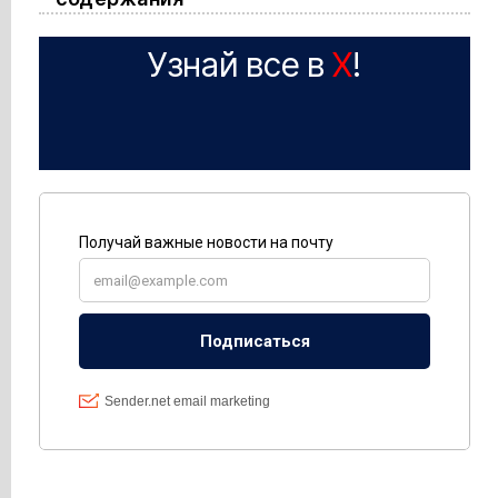
Узнай все в
X
!