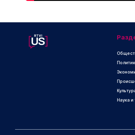
Разд
Общест
Политик
Эконом
Происш
Культур
Наука и