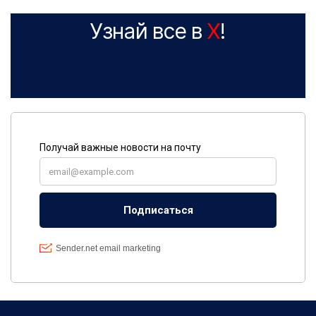
Узнай все в
X
!