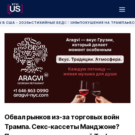
 В США - 2026
СТИХИЙНЫЕ БЕДСТВИЯ
ПОКУШЕНИЯ НА ТРАМПА
ВС
▶
▶
▶
Обвал рынков из-за торговых войн
Трампа. Секс-кассеты Манджоне?