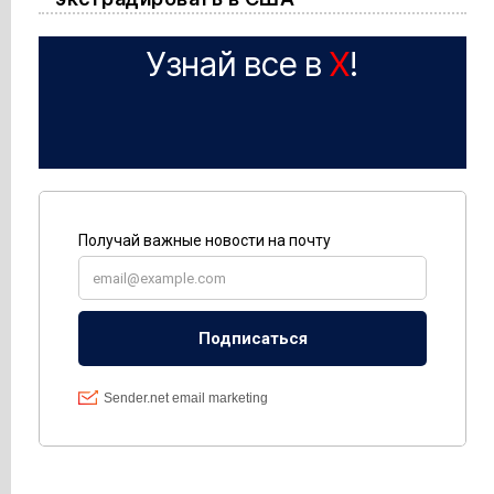
Узнай все в
X
!