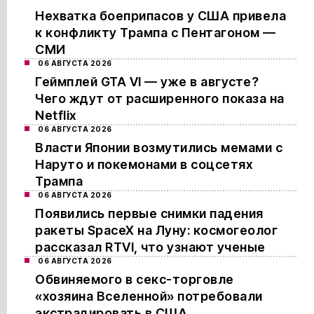
Нехватка боеприпасов у США привела
к конфликту Трампа с Пентагоном —
СМИ
06 АВГУСТА 2026
Геймплей GTA VI — уже в августе?
Чего ждут от расширенного показа на
Netflix
06 АВГУСТА 2026
Власти Японии возмутились мемами с
Наруто и покемонами в соцсетях
Трампа
06 АВГУСТА 2026
Появились первые снимки падения
ракеты SpaceX на Луну: космогеолог
рассказал RTVI, что узнают ученые
06 АВГУСТА 2026
Обвиняемого в секс-торговле
«хозяина Вселенной» потребовали
экстрадировать в США