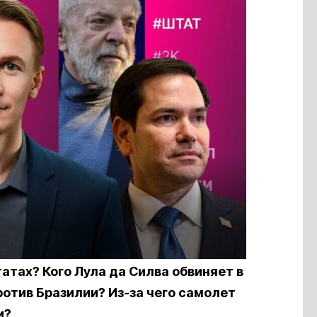
атах? Кого Лула да Силва обвиняет в
отив Бразилии? Из-за чего самолет
и?