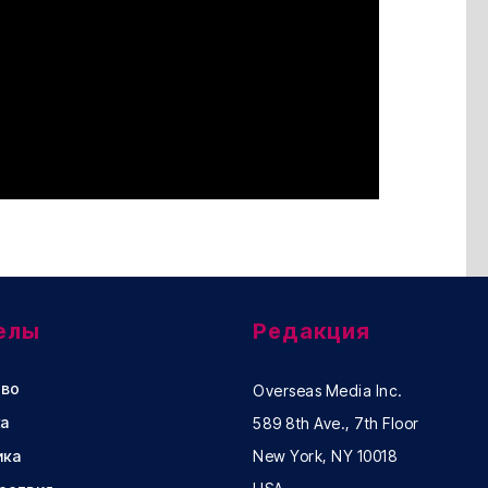
елы
Редакция
во
Overseas Media Inc.
а
589 8th Ave., 7th Floor
ика
New York, NY 10018