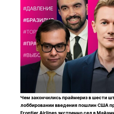
Чем закончились праймериз в шести шт
лоббировании введения пошлин США пр
Frontier Airlines экстренно сел в Майам