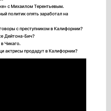
ке» с Михаилом Терентьевым.
ный политик опять заработал на
еговоры с преступником в Калифорнии?
же Дейтона-Бич?
в Чикаго.
ещи актрисы продадут в Калифорнии?